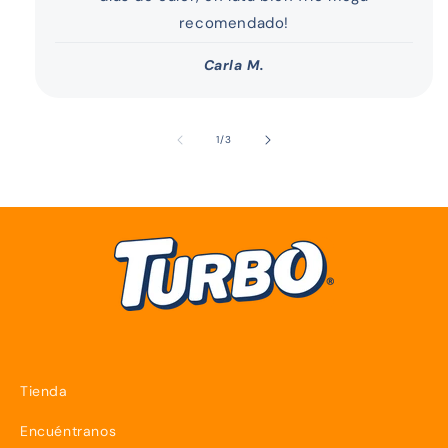
recomendado!
Carla M.
de
1
/
3
Tienda
Encuéntranos