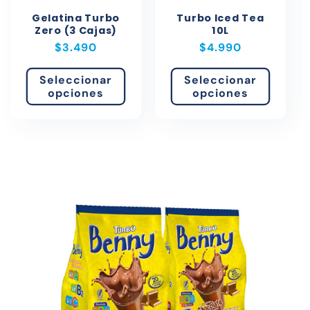
Gelatina Turbo
Turbo Iced Tea
Zero (3 Cajas)
10L
Precio
$3.490
Precio
$4.990
habitual
habitual
Seleccionar
Seleccionar
opciones
opciones