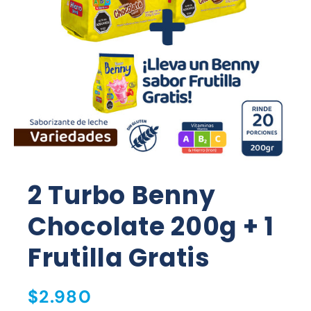
MÁS POR MENOS
2 Turbo Benny
Chocolate 200g + 1
Frutilla Gratis
Precio
$2.980