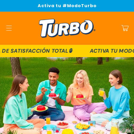
Ir
Activa tu #ModoTurbo
directamente
al contenido
Carrito
SFACCIÓN TOTAL🔒
ACTIVA TU MODO TURBO